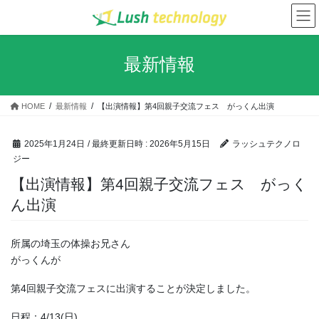
コ
ナ
ン
ビ
テ
ゲ
ン
ー
最新情報
ツ
シ
へ
ョ
ス
ン
HOME
最新情報
【出演情報】第4回親子交流フェス がっくん出演
キ
に
ッ
移
プ
動
2025年1月24日
/ 最終更新日時 :
2026年5月15日
ラッシュテクノロ
ジー
【出演情報】第4回親子交流フェス がっく
ん出演
所属の埼玉の体操お兄さん
がっくんが
第4回親子交流フェスに出演することが決定しました。
日程：4/13(日)