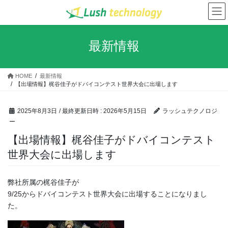
コ
ナ
ン
ビ
テ
ゲ
ン
ー
最新情報
ツ
シ
へ
ョ
ス
ン
HOME
最新情報
キ
に
【出場情報】梶谷佳子がドバイコンテスト世界大会に出場します
ッ
移
プ
動
2025年8月3日
/ 最終更新日時 :
2026年5月15日
ラッシュテクノロジ
ー
【出場情報】梶谷佳子がドバイコンテスト
世界大会に出場します
弊社所属の梶谷佳子が
9/25からドバイコンテスト世界大会に出場することになりまし
た。