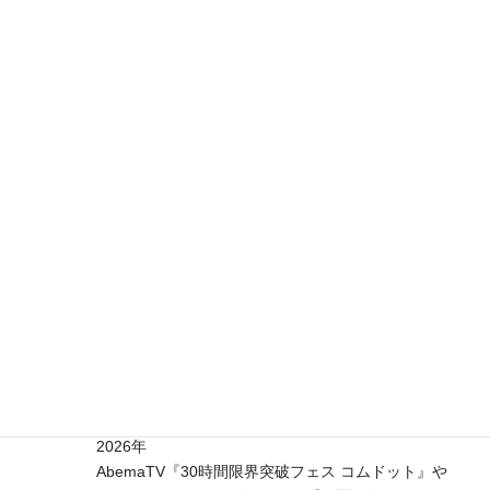
2016年
『モンテ・クリスト伯(原作:アレクサンドル・デュ
マ・ペール)(演出:長瀬 勝徳)』愛知芸術劇場/ルイ
ジ・ヴァンパ 役(メインキャスト)
2014年
『間違いの喜劇(原作:ウィリアム・シェイクスピア)
(演出:吉村浩樹)』愛知芸術劇場/商人B 役
2012年
『ミュージカルプレイ:スーホの白い馬(演出:あしだ
深雪)』愛知芸術劇場/サルヒ 役（物語を司る役）
2007年
『ブンナよ、木からおりてこい(演出:小座間』名古屋
錦 栄町ビル/ブンナ 役(主演)
■バラエティ
2026年
AbemaTV『30時間限界突破フェス コムドット』や