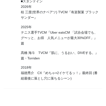
■スタンドイン
2026年
桂 三度(世界のナベアツ) TVCM『有楽製菓 ブラック
サンダー』
2025年
テニス選手TVCM『Uber eatsCM 「試合会場でも、
グ〜ッと、お得 人気メニューが最大30%OFF」』
篇
髙橋 海斗 TVCM『肌に、うるおい、DIVEする。』
篇・Torriden
2018年
福徳秀介 CX『めちゃ×2イケてるッ！』最終回 (番
組最後に落とし穴に落ちるシーン)