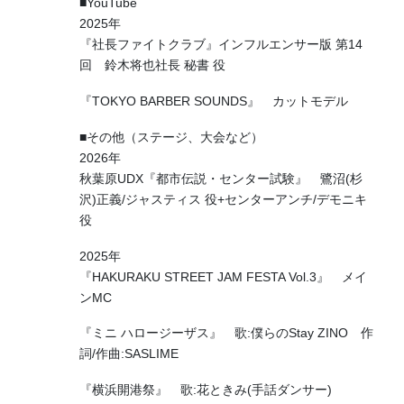
■YouTube
2025年
『社長ファイトクラブ』インフルエンサー版 第14
回 鈴木将也社長 秘書 役
『TOKYO BARBER SOUNDS』 カットモデル
■その他（ステージ、大会など）
2026年
秋葉原UDX『都市伝説・センター試験』 鷺沼(杉
沢)正義/ジャスティス 役+センターアンチ/デモニキ
役
2025年
『HAKURAKU STREET JAM FESTA Vol.3』 メイ
ンMC
『ミニ ハロージーザス』 歌:僕らのStay ZINO 作
詞/作曲:SASLIME
『横浜開港祭』 歌:花ときみ(手話ダンサー)