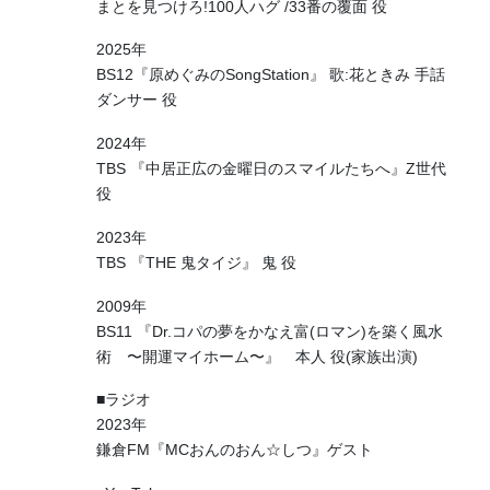
まとを見つけろ!100人ハグ /33番の覆面 役
2025年
BS12『原めぐみのSongStation』 歌:花ときみ 手話
ダンサー 役
2024年
TBS 『中居正広の金曜日のスマイルたちへ』Z世代
役
2023年
TBS 『THE 鬼タイジ』 鬼 役
2009年
BS11 『Dr.コパの夢をかなえ富(ロマン)を築く風水
術 〜開運マイホーム〜』 本人 役(家族出演)
■ラジオ
2023年
鎌倉FM『MCおんのおん☆しつ』ゲスト