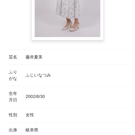
芸名
藤井夏美
ふり
ふじいなつみ
がな
生年
2002/8/30
月日
性別
女性
出身
岐阜県