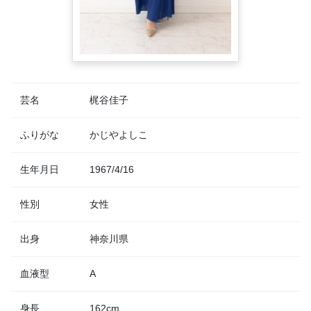
芸名
梶谷佳子
ふりがな
かじやよしこ
生年月日
1967/4/16
性別
女性
出身
神奈川県
血液型
A
身長
162cm