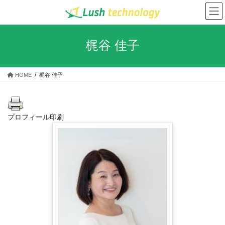
コ
ナ
ン
ビ
テ
ゲ
ン
ー
梶谷 佳子
ツ
シ
へ
ョ
ス
ン
HOME
梶谷 佳子
キ
に
ッ
移
プ
動
プロフィール印刷