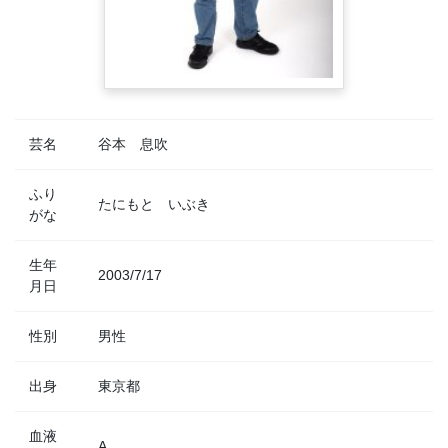
芸名
谷本 息吹
ふり
たにもと いぶき
がな
生年
2003/7/17
月日
性別
男性
出身
東京都
血液
A