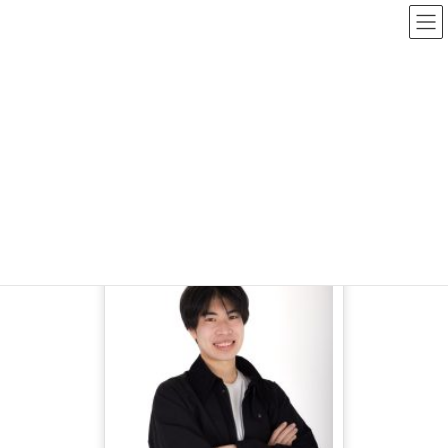
コ
ナ
ン
ビ
テ
ゲ
ン
ー
谷本 息吹
ツ
シ
へ
ョ
ス
ン
HOME
谷本 息吹
キ
に
ッ
移
プ
動
プロフィール印刷