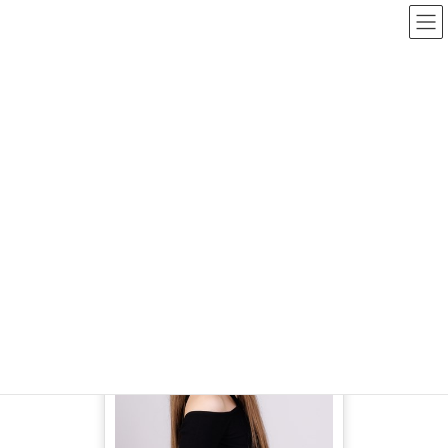
コ
ナ
ン
ビ
テ
ゲ
ン
ー
Sumire
ツ
シ
へ
ョ
ス
ン
HOME
Sumire
キ
に
ッ
移
プ
動
プロフィール印刷