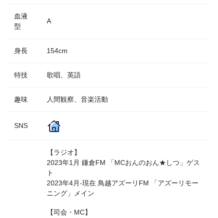
血液
A
型
身長
154cm
特技
歌唱、英語
趣味
人間観察、音楽活動
SNS
【ラジオ】
2023年1月 鎌倉FM 「MCおんのおん★しつ」ゲス
ト
2023年4月-現在 鳥越アズーリFM 「アズーリモー
ニング」メイン
【司会・MC】