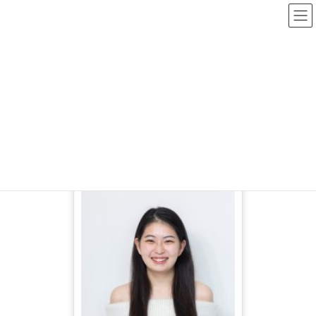
コ
ナ
ン
ビ
テ
ゲ
ン
ー
松浦 早希
ツ
シ
へ
ョ
ス
ン
HOME
松浦 早希
キ
に
ッ
移
プ
動
プロフィール印刷