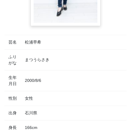
芸名
松浦早希
ふり
まつうらさき
がな
生年
2000/8/6
月日
性別
女性
出身
石川県
身長
166cm