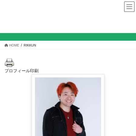
コ
ナ
ン
ビ
テ
ゲ
ン
ー
RIKKUN
ツ
シ
へ
ョ
ス
ン
HOME
RIKKUN
キ
に
ッ
移
プ
動
プロフィール印刷