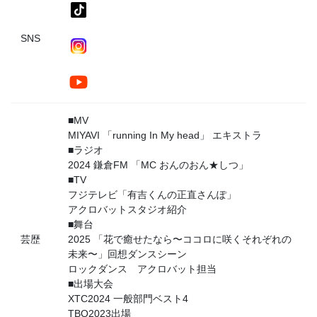
SNS
■MV
MIYAVI 「running In My head」 エキストラ
■ラジオ
2024 鎌倉FM 「MC おんのおん★しつ」
■TV
フジテレビ「有吉くんの正直さんぽ」
アクロバットスタジオ紹介
■舞台
芸歴
2025 「花で癒せたなら〜ココロに咲くそれぞれの
未来〜」回想ダンスシーン
ロックダンス アクロバット担当
■出場大会
XTC2024 一般部門ベスト4
TBQ2023出場