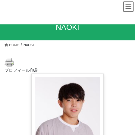
コ
ナ
ン
ビ
テ
ゲ
ン
ー
NAOKI
ツ
シ
へ
ョ
ス
ン
HOME
NAOKI
キ
に
ッ
移
プ
動
プロフィール印刷