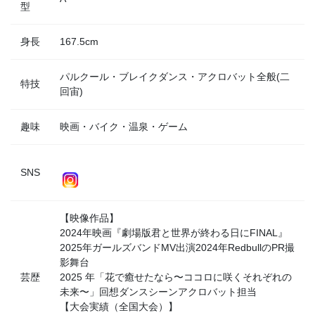
型
身長
167.5cm
パルクール・ブレイクダンス・アクロバット全般(二
特技
回宙)
趣味
映画・バイク・温泉・ゲーム
SNS
【映像作品】
2024年映画『劇場版君と世界が終わる日にFINAL』
2025年ガールズバンドMV出演2024年RedbullのPR撮
影舞台
芸歴
2025 年「花で癒せたなら〜ココロに咲くそれぞれの
未来〜」回想ダンスシーンアクロバット担当
【大会実績（全国大会）】