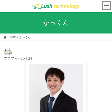
コ
ナ
ン
ビ
テ
ゲ
ン
ー
がっくん
ツ
シ
へ
ョ
ス
ン
HOME
がっくん
キ
に
ッ
移
プ
動
プロフィール印刷