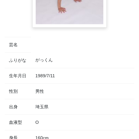
芸名
がっくん
ふりがな
生年月日
1989/7/11
性別
男性
出身
埼玉県
血液型
O
身長
160cm