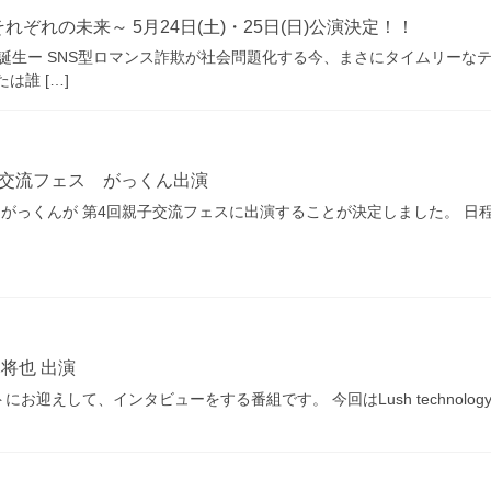
れの未来～ 5月24日(土)・25日(日)公演決定！！
が誕生ー SNS型ロマンス詐欺が社会問題化する今、まさにタイムリーな
誰 […]
子交流フェス がっくん出演
がっくんが 第4回親子交流フェスに出演することが決定しました。 日程：4
木将也 出演
迎えして、インタビューをする番組です。 今回はLush technolo