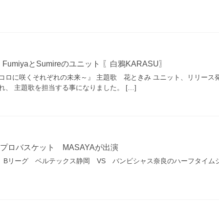
miyaとSumireのユニット 〖白鴉KARASU〗
ロに咲くそれぞれの未来～』 主題歌 花ときみ ユニット、リリース発表 弊
れ、 主題歌を担当する事になりました。 […]
プロバスケット MASAYAが出演
 Bリーグ ベルテックス静岡 VS バンビシャス奈良のハーフタイムシ