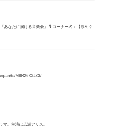
2『あなたに届ける音楽会』 🎙 コーナー名：【原めぐ
/ts/M9R26K3JZ3/
ドラマ。主演は広瀬アリス。