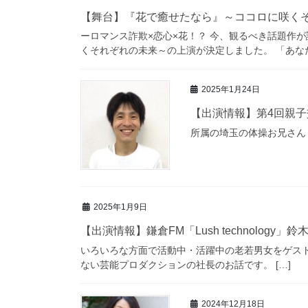
【舞台】『花で癒せたなら』～ココロに咲くそれぞ
ーロマンス詐欺×恋心×花！？ 今、観るべき話題作
くそれぞれの未来～の上演が決定しました。 「あなたは
2025年1月24日
【出演情報】第4回親
所属の埼玉の体操お兄さん 
2025年1月9日
【出演情報】鎌倉FM「Lush technology」鈴
いろいろな方面で活動中・活躍中の老若男女をゲストにお
ない芸能プロダクションの社長のお話です。 […]
2024年12月18日