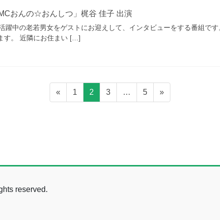
MCおんの☆おんしつ」梶谷 佳子 出演
中の老若男女をゲストにお迎えして、インタビューをする番組です。 放送は、 12
おります。 近隣にお住まい […]
固
固
固
固
«
1
2
3
…
5
»
定
定
定
定
ペ
ペ
ペ
ペ
ー
ー
ー
ー
ジ
ジ
ジ
ジ
hts reserved.