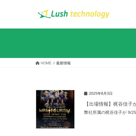
コ
ナ
ン
ビ
テ
ゲ
ン
ー
ツ
シ
へ
ョ
ス
ン
キ
に
ッ
移
HOME
最新情報
プ
動
2025年8月3日
【出場情報】梶谷佳子
弊社所属の梶谷佳子が 9/