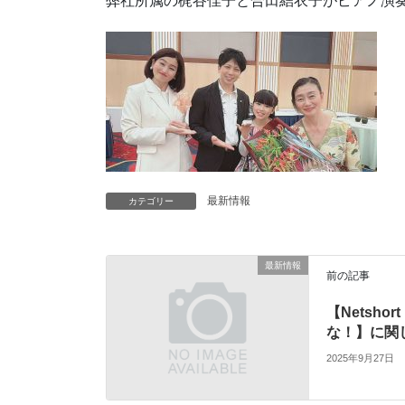
弊社所属の梶谷佳子と合田結衣子がピアノ演
最新情報
カテゴリー
最新情報
前の記事
【Netsh
な！】に関
2025年9月27日