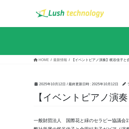
コ
ナ
ン
ビ
テ
ゲ
ン
ー
ツ
シ
へ
ョ
ス
ン
キ
に
ッ
移
HOME
最新情報
【イベントピアノ演奏】梶谷佳子と
プ
動
2025年10月12日
/ 最終更新日時 :
2025年10月12日
【イベントピアノ演奏
一般財団法人 国際花と緑のセラピー協議会1