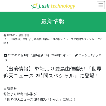
コ
ナ
ン
ビ
テ
ゲ
ン
ー
最新情報
ツ
シ
へ
ョ
ス
ン
HOME
最新情報
キ
に
【出演情報】 弊社より豊島由佳梨が 『世界仰天ニュース 2時間スペシャル』に登
ッ
移
場！
プ
動
2025年11月16日
/ 最終更新日時 :
2026年5月14日
ラッシュテクノロ
ジー
【出演情報】 弊社より豊島由佳梨が 『世界
仰天ニュース 2時間スペシャル』に登場！
出演情報
弊社より豊島由佳梨が
『世界仰天ニュース 2時間スペシャル』に登場！